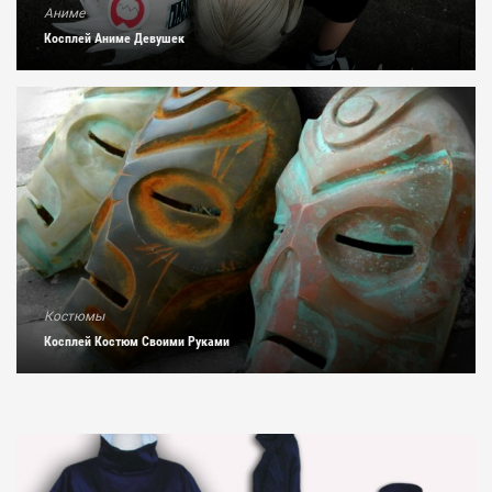
Аниме
Косплей Аниме Девушек
Костюмы
Косплей Костюм Своими Руками